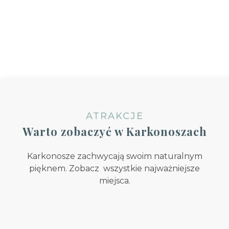
wieku.
Dla
dzieci
Obiekt
zabytkowy
ATRAKCJE
Warto zobaczyć w Karkonoszach
Karkonosze zachwycają swoim naturalnym
pięknem. Zobacz wszystkie najważniejsze
miejsca.
Strzecha
Śnieżka
Akademicka
Karkonoski
Zapora
Śnieżka
Pielgrzymy
zwana